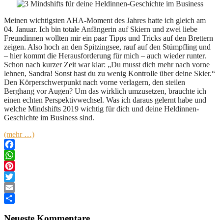
Meinen wichtigsten AHA-Moment des Jahres hatte ich gleich am
04. Januar. Ich bin totale Anfängerin auf Skiern und zwei liebe
Freundinnen wollten mir ein paar Tipps und Tricks auf den Brettern
zeigen. Also hoch an den Spitzingsee, rauf auf den Stümpfling und
– hier kommt die Herausforderung für mich – auch wieder runter.
Schon nach kurzer Zeit war klar: „Du musst dich mehr nach vorne
lehnen, Sandra! Sonst hast du zu wenig Kontrolle über deine Skier.“
Den Körperschwerpunkt nach vorne verlagern, den steilen
Berghang vor Augen? Um das wirklich umzusetzen, brauchte ich
einen echten Perspektivwechsel. Was ich daraus gelernt habe und
welche Mindshifts 2019 wichtig für dich und deine Heldinnen-
Geschichte im Business sind.
(mehr …)
Facebook
WhatsApp
Pinterest
Twitter
Email
Teilen
Neueste Kommentare