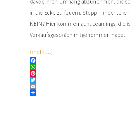
davor, ihren Umhang abzunehmen, die schn
in die Ecke zu feuern. Stopp – möchte ich
NEIN? Hier kommen acht Learnings, die ich
Verkaufsgespräch mitgenommen habe.
(mehr …)
F
a
W
c
h
P
e
a
i
T
b
t
n
w
E
o
s
t
i
m
T
o
A
e
t
a
e
k
p
r
t
i
i
p
e
e
l
l
s
r
e