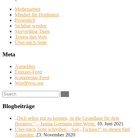
Medienarbeit
Mindset für Heldinnen
Persönlich
Sichtbar werden
Storytelling-Tipps
Texten fürs Web
Über-mich-Seite
Meta
Anmelden
Eintrags-Feed
Kommentar-Feed
WordPress.org
Search:
Blogbeiträge
„Dich selbst gut zu kennen, ist die Grundlage für dein
Business.“ – Janina Germann über Werte.
10. Juni 2021
Über-mich-Seite schreiben – Sag „Tschüss!“ zu diesen fünf
Ausreden.
23. November 2020