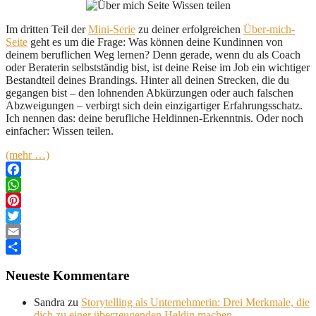
Im dritten Teil der
Mini-Serie
zu deiner erfolgreichen
Über-mich-
Seite
geht es um die Frage: Was können deine Kundinnen von
deinem beruflichen Weg lernen? Denn gerade, wenn du als Coach
oder Beraterin selbstständig bist, ist deine Reise im Job ein wichtiger
Bestandteil deines Brandings. Hinter all deinen Strecken, die du
gegangen bist – den lohnenden Abkürzungen oder auch falschen
Abzweigungen – verbirgt sich dein einzigartiger Erfahrungsschatz.
Ich nennen das: deine berufliche Heldinnen-Erkenntnis. Oder noch
einfacher: Wissen teilen.
(mehr …)
Facebook
WhatsApp
Pinterest
Twitter
Email
Teilen
Neueste Kommentare
Sandra
zu
Storytelling als Unternehmerin: Drei Merkmale, die
dich zu einer überzeugenden Heldin machen.