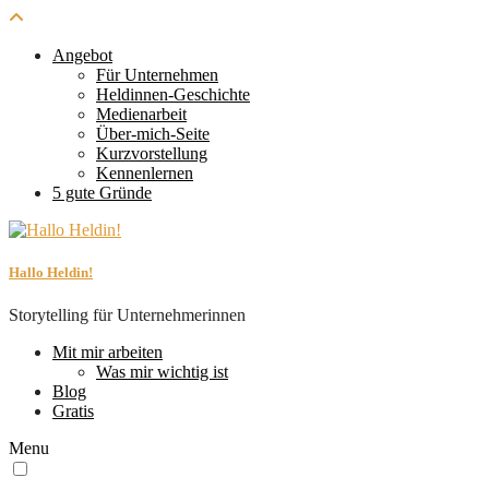
Angebot
Für Unternehmen
Heldinnen-Geschichte
Medienarbeit
Über-mich-Seite
Kurzvorstellung
Kennenlernen
5 gute Gründe
Hallo Heldin!
Storytelling für Unternehmerinnen
Mit mir arbeiten
Was mir wichtig ist
Blog
Gratis
Menu