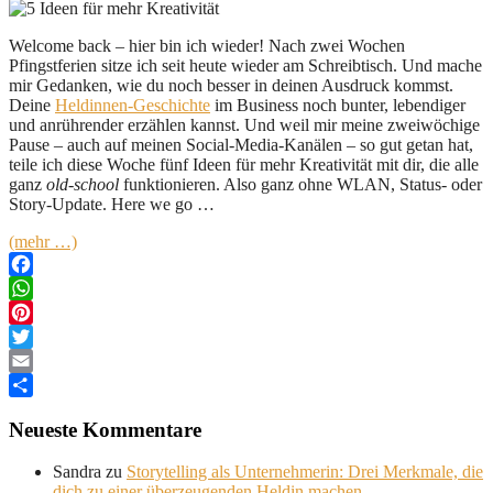
Welcome back – hier bin ich wieder! Nach zwei Wochen
Pfingstferien sitze ich seit heute wieder am Schreibtisch. Und mache
mir Gedanken, wie du noch besser in deinen Ausdruck kommst.
Deine
Heldinnen-Geschichte
im Business noch bunter, lebendiger
und anrührender erzählen kannst. Und weil mir meine zweiwöchige
Pause – auch auf meinen Social-Media-Kanälen – so gut getan hat,
teile ich diese Woche fünf Ideen für mehr Kreativität mit dir, die alle
ganz
old-school
funktionieren. Also ganz ohne WLAN, Status- oder
Story-Update. Here we go …
(mehr …)
Facebook
WhatsApp
Pinterest
Twitter
Email
Teilen
Neueste Kommentare
Sandra
zu
Storytelling als Unternehmerin: Drei Merkmale, die
dich zu einer überzeugenden Heldin machen.