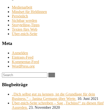
Medienarbeit
Mindset für Heldinnen
Persönlich
Sichtbar werden
Storytelling-Tipps
Texten fürs Web
Über-mich-Seite
Meta
Anmelden
Eintrags-Feed
Kommentar-Feed
WordPress.org
Search:
Blogbeiträge
„Dich selbst gut zu kennen, ist die Grundlage für dein
Business.“ – Janina Germann über Werte.
10. Juni 2021
Über-mich-Seite schreiben – Sag „Tschüss!“ zu diesen fünf
Ausreden.
23. November 2020