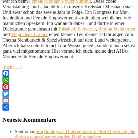
war ich beim
Female Moutain Power Summit
. Diese coole
Veranstaltung fand – tadahhh – in unserer Kreisstadt Miesbach statt.
Und zwar schon das zweite Jahr in Folge. Ein Kongress für Mut,
Inspiration und Female Empowerment – mit tollen weiblichen wie
männlichen Speakern. Ich war auch dabei – und durfte in einer
Dialogrunde gemeinsam mit
Elisabeth Schwojer
,
Regina Steinberger
und
Magdalena Gruber
einen kleinen Teil meiner Erfahrungen zum
Thema Sichtbarkeit & Spezlwirtschaft auf dem Land weitergeben.
Aber ich habe natürlich nicht nur Wissen geteilt, sondern auch selbst
ganz viel mitgenommen: Hier verrate ich euch, meine drei AHA-
Momente für Female Empowerment.
(mehr …)
Facebook
WhatsApp
Pinterest
Twitter
Email
Teilen
Neueste Kommentare
Sandra
zu
Storytelling als Unternehmerin: Drei Merkmale, die
dich zu einer überzeugenden Heldin machen.